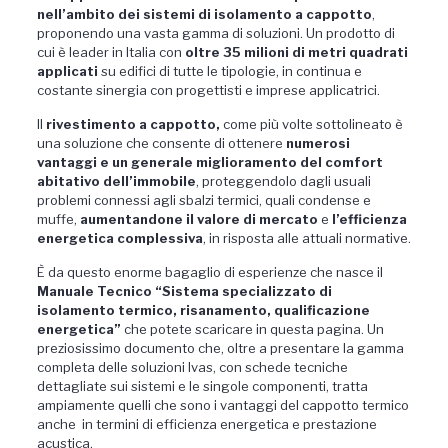
nell’ambito dei sistemi di isolamento a cappotto
,
proponendo una vasta gamma di soluzioni. Un prodotto di
cui è leader in Italia con
oltre 35 milioni di metri quadrati
applicati
su edifici di tutte le tipologie, in continua e
costante sinergia con progettisti e imprese applicatrici.
Il
rivestimento a cappotto,
come più volte sottolineato è
una soluzione che consente di ottenere
numerosi
vantaggi e un generale miglioramento del comfort
abitativo dell’immobile
, proteggendolo dagli usuali
problemi connessi agli sbalzi termici, quali condense e
muffe,
aumentandone il valore di mercato
e
l’efficienza
energetica complessiva
, in risposta alle attuali normative.
È da questo enorme bagaglio di esperienze che nasce il
Manuale Tecnico “Sistema specializzato di
isolamento termico, risanamento, qualificazione
energetica”
che potete scaricare in questa pagina. Un
preziosissimo documento che, oltre a presentare la gamma
completa delle soluzioni Ivas, con schede tecniche
dettagliate sui sistemi e le singole componenti, tratta
ampiamente quelli che sono i vantaggi del cappotto termico
anche in termini di efficienza energetica e prestazione
acustica.