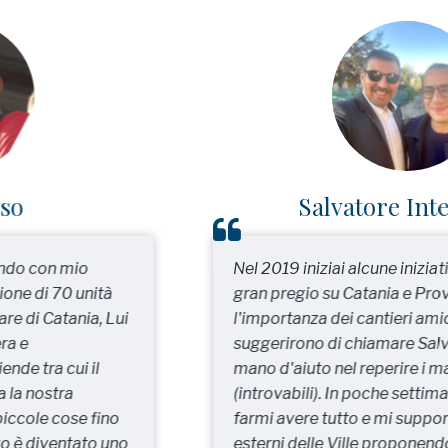
Salvatore Interlandi
Nel 2019 iniziai alcune iniziative immobiliari di
gran pregio su Catania e Provincia. Visto
l'importanza dei cantieri amici comuni mi
suggerirono di chiamare Salvo Belfiore per una
mano d'aiuto nel reperire i materiali isolanti
(introvabili). In poche settimane, Salvo riuscì a
farmi avere tutto e mi supportò anche per gli
esterni delle Ville proponendomi una finitura