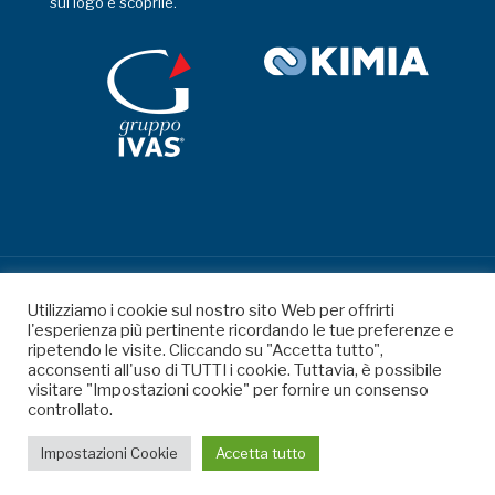
sul logo e scoprile.
Utilizziamo i cookie sul nostro sito Web per offrirti
l'esperienza più pertinente ricordando le tue preferenze e
ripetendo le visite. Cliccando su "Accetta tutto",
© 2026 Salvo Belfiore. All Rights Reserved - P. IVA
acconsenti all'uso di TUTTI i cookie. Tuttavia, è possibile
04321020879 -
Reattiva >
visitare "Impostazioni cookie" per fornire un consenso
Privacy Policy
|
Cookie Policy
controllato.
Impostazioni Cookie
Accetta tutto